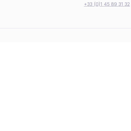
+33 (0)1 45 89 31 32
Restez en contact
Évènements
Admission