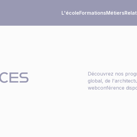
L'école
Formations
Métiers
Relat
CES
Découvrez nos progra
global, de l'architect
webconférence dispo