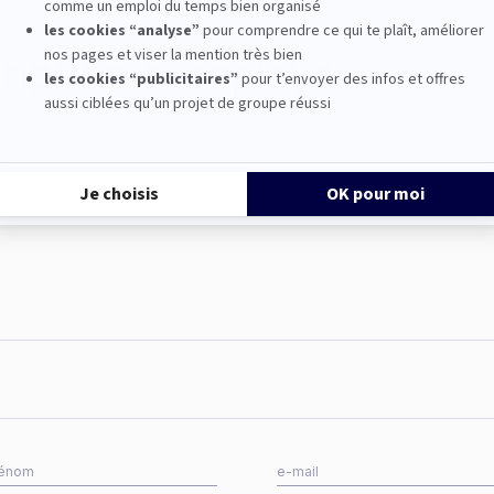
iption et replays
REPLAY