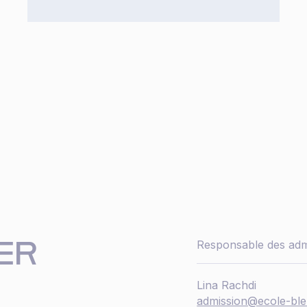
ER
Responsable des adm
Lina Rachdi
admission@ecole-ble