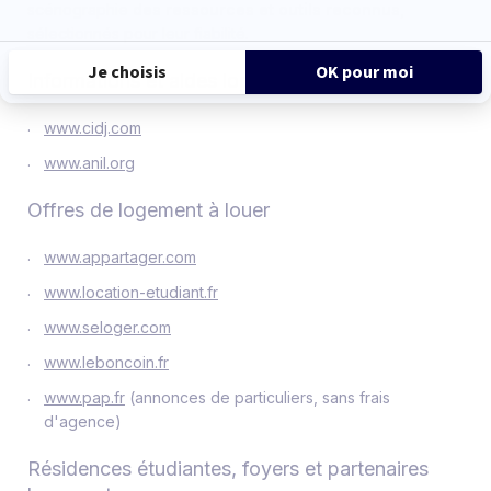
scénographie
des ressources et outils reconnus
,
sélectionnés pour leur fiabilité.
Informations et aides logement
www.cidj.com
www.anil.org
Offres de logement à louer
www.appartager.com
www.location-etudiant.fr
www.seloger.com
www.leboncoin.fr
www.pap.fr
(annonces de particuliers, sans frais
d'agence)
Résidences étudiantes, foyers et partenaires