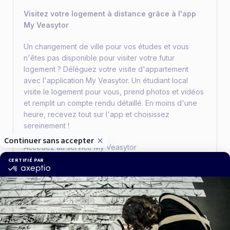
Visitez votre logement à distance grâce à l'app
My Veasytor
Un changement de ville pour vos études et vous
n'êtes pas disponible pour visiter votre futur
logement ? Déléguez votre visite d'appartement
avec l'application My Veasytor. Un étudiant local
visite le logement pour vous, prend photos et vidéos
et remplit un compte rendu détaillé. En moins d'une
heure, recevez tout sur l'app et choisissez
sereinement !
Accédez au service My Veasytor