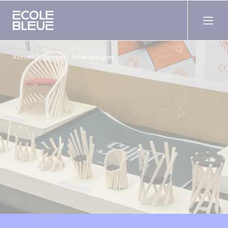
›
›
Accueil
Métiers
Retail designer