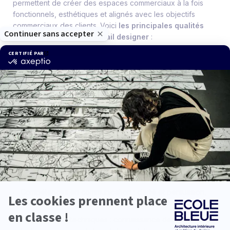
permettent de créer des espaces commerciaux à la fois
fonctionnels, esthétiques et alignés avec les objectifs
commerciaux des clients. Voici
les principales qualités
requises pour devenir retail designer
:
Créativité et sens esthétique : imagination et innovation,
sens de l’esthétique
Compétences en design et en architecture d'intérieur :
maîtrise des outils de design, connaissance des
matériaux et des finitions
Compréhension du comportement des consommateurs :
sensibilité au comportement des clients, analyse des
tendances du marché
Compétences en gestion de projet : organisation et
planification, coordination et supervision
Compétences en communication : clarté et persuasion,
écoute active
Compétences techniques : connaissance des contraintes